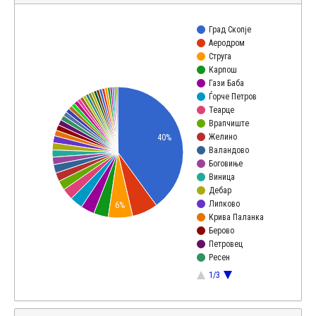
Град Скопје
Аеродром
Струга
Карпош
Гази Баба
Ѓорче Петров
Теарце
Врапчиште
Желино
40%
Валандово
Боговиње
Виница
Дебар
Липково
6%
Крива Паланка
Берово
Петровец
Ресен
1/3