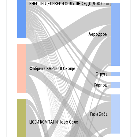
ЕНЕРЏИ ДЕЛИВЕРИ СОЛУШНС ЕДС ДОО Скопје
Аеродром
Фабрика КАРПОШ Скопје
Струга
Карпош
Гази Баба
ЏОВИ КОМПАНИ Ново Село