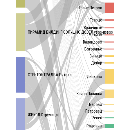
Ѓорче Петров
Теарце
Врапчиште
ПИРАМИД БИЛДИНГ СОЛУШНС ДООЕЛ увоз-извоз Скопје
Желино
Валандово
Боговиње
Виница
Дебар
СТЕНТОН ГРАДБА Битола
Липково
Крива Паланка
Берово
Петровец
ЖИКОЛ Струмица
Ресен
Радовиш