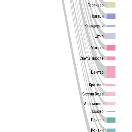
Гостивар
Новаци
Кавадарци
Штип
Могила
Свети Николе
Центар
Кратово
Кисела Вода
Арачиново
Лозово
Прилеп
Кочани