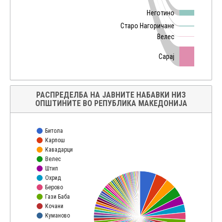
Неготино
Старо Нагоричане
Велес
Сарај
РАСПРЕДЕЛБА НА ЈАВНИТЕ НАБАВКИ НИЗ
ОПШТИНИТЕ ВО РЕПУБЛИКА МАКЕДОНИЈА
Битола
Карпош
Кавадарци
Велес
Штип
Охрид
Берово
Гази Баба
Кочани
Куманово