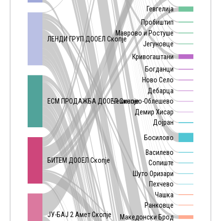
Гевгелија
Пробиштип
Маврово и Ростуше
ЛЕНДИ ГРУП ДООЕЛ Скопје
Јегуновце
Кривогаштани
Богданци
Ново Село
Дебарца
ЕСМ ПРОДАЖБА ДООЕЛ Скопје
Чешиново-Облешево
Демир Хисар
Дојран
Босилово
Василево
БИТЕМ ДООЕЛ Скопје
Сопиште
Шуто Оризари
Пехчево
Чашка
Ранковце
ЈУ-БАЈ 2 Амет Скопје
Македонски Брод