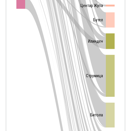
Центар Жупа
Бутел
Илинден
Струмица
Битола